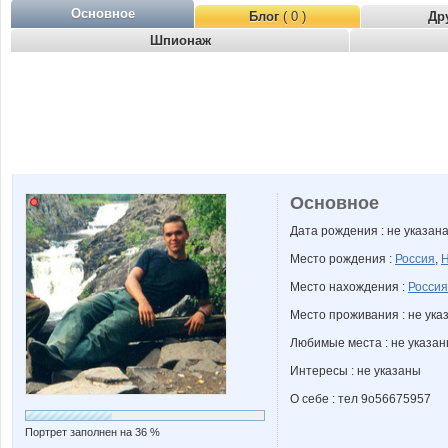
Основное
Блог
( 0 )
Др
Шпионаж
Основное
Дата рождения : не указан
Место рождения :
Россия
,
Н
Место нахождения :
Россия
Место проживания : не ука
Любимые места : не указа
Интересы : не указаны
О себе : тел 9о56675957
Портрет заполнен на 36 %