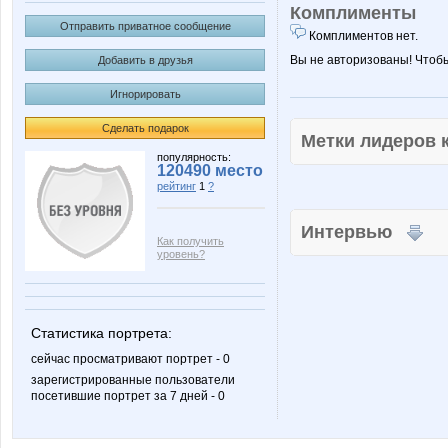
Комплименты
Отправить приватное сообщение
Комплиментов нет.
Вы не авторизованы! Чтоб
Добавить в друзья
Игнорировать
Сделать подарок
Метки лидеров
популярность:
120490 место
рейтинг
1
?
Интервью
Как получить
уровень?
Статистика портрета:
сейчас просматривают портрет - 0
зарегистрированные пользователи
посетившие портрет за 7 дней - 0