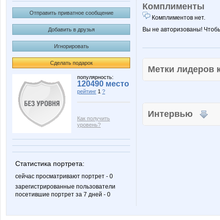
Комплименты
Отправить приватное сообщение
Комплиментов нет.
Вы не авторизованы! Чтоб
Добавить в друзья
Игнорировать
Сделать подарок
Метки лидеров
популярность:
120490 место
рейтинг
1
?
Интервью
Как получить
уровень?
Статистика портрета:
сейчас просматривают портрет - 0
зарегистрированные пользователи
посетившие портрет за 7 дней - 0