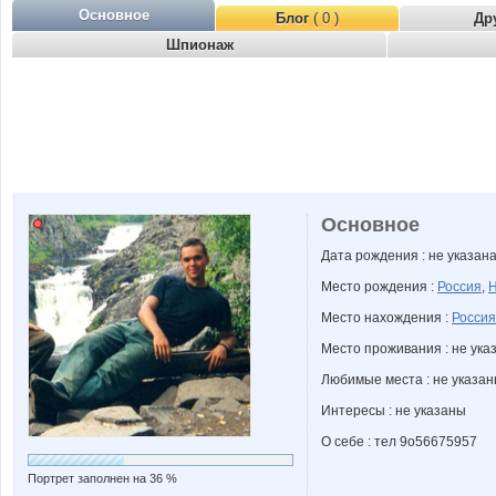
Основное
Блог
( 0 )
Др
Шпионаж
Основное
Дата рождения : не указан
Место рождения :
Россия
,
Н
Место нахождения :
Россия
Место проживания : не ука
Любимые места : не указа
Интересы : не указаны
О себе : тел 9о56675957
Портрет заполнен на 36 %